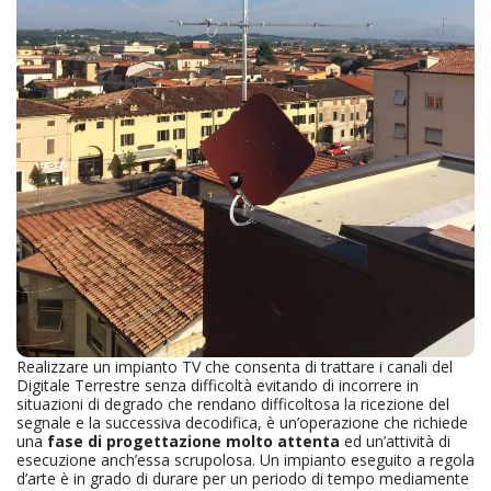
Realizzare un impianto TV che consenta di trattare i canali del
Digitale Terrestre senza difficoltà evitando di incorrere in
situazioni di degrado che rendano difficoltosa la ricezione del
segnale e la successiva decodifica, è un’operazione che richiede
una
fase di progettazione molto attenta
ed un’attività di
esecuzione anch’essa scrupolosa. Un impianto eseguito a regola
d’arte è in grado di durare per un periodo di tempo mediamente